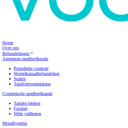
Home
Over ons
Behandelingen
Algemene tandheelkunde
Periodieke controle
Wortelkanaalbehandeling
Sealen
Tandvleesontsteking
Cosmetische tandheelkunde
Tanden bleken
Facings
Witte vullingen
Mondhygiëne