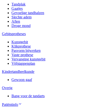
Tandplak
Gaatjes
Gevoelige tandhalzen
Slechte adem
Aften
Droge mond
Gebitsprotheses
Kunstgebit
Klikprothese
Pasvorm bijwerken
Vaste prothese
Vervanging kunstgebit
Vijfstappenplan
Kindertandheelkunde
Gewoon gaaf
Overig
Bang voor de tandarts
Patiëntinfo